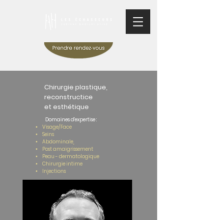
Chirurgie plastique,
reconstructice
et esthétique
Domaines d'expertise :
Visage/Face
Seins
Abdominale
Post amaigrissement
Peau - dermatologique
Chirurgie intime
Injections