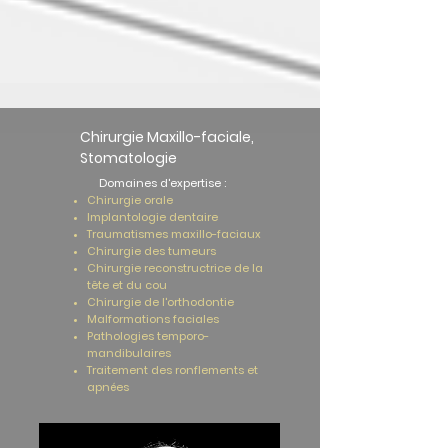
Chirurgie Maxillo-faciale,
Stomatologie
​
Domaines d'expertise :
Chirurgie orale
Implantologie dentaire
Traumatismes maxillo-faciaux
Chirurgie des tumeurs
Chirurgie reconstructrice de la
tête et du cou
Chirurgie de l'orthodontie
Malformations faciales
Pathologies temporo-
mandibulaires
Traitement des ronflements et
apnées